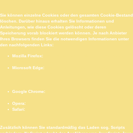
LÖSCHEN VON COOKIES
Sie können einzelne Cookies oder den gesamten Cookie-Bestand
löschen. Darüber hinaus erhalten Sie Informationen und
Anleitungen, wie diese Cookies gelöscht oder deren
Speicherung vorab blockiert werden können. Je nach Anbieter
Ihres Browsers finden Sie die notwendigen Informationen unter
den nachfolgenden Links:
Mozilla Firefox:
https://support.mozilla.org/de/kb/cookies-
loeschen-daten-von-websites-entfernen
Microsoft Edge:
https://support.microsoft.com/de-
de/windows/verwalten-von-cookies-in-microsoft-edge-
anzeigen-zulassen-blockieren-l%C3%B6schen-und-
verwenden-168dab11-0753-043d-7c16-ede5947fc64d
Google Chrome:
https://support.google.com/accounts/answer/61416?hl=de
Opera:
http://www.opera.com/de/help
Safari:
https://support.apple.com/kb/PH17191?
locale=de_DE&viewlocale=de_DE
Zusätzlich können Sie standardmäßig das Laden sog. Scripts