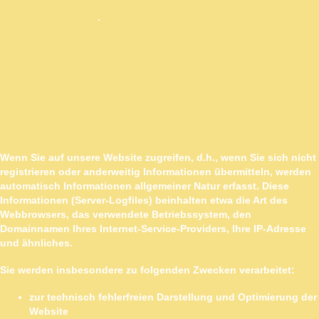
https://www.bfdi.bund.de/DE/Infothek/Anschriften_Links/anschrif
ten_links-node.html
.
VERARBEITUNGSTÄTIGKEITEN
ERFASSUNG ALLGEMEINER INFORMATIONEN
BEIM BESUCH UNSERER WEBSITE
ART UND ZWECK DER VERARBEITUNG
Wenn Sie auf unsere Website zugreifen, d.h., wenn Sie sich nicht
registrieren oder anderweitig Informationen übermitteln, werden
automatisch Informationen allgemeiner Natur erfasst. Diese
Informationen (Server-Logfiles) beinhalten etwa die Art des
Webbrowsers, das verwendete Betriebssystem, den
Domainnamen Ihres Internet-Service-Providers, Ihre IP-Adresse
und ähnliches.
Sie werden insbesondere zu folgenden Zwecken verarbeitet:
zur technisch fehlerfreien Darstellung und Optimierung der
Website