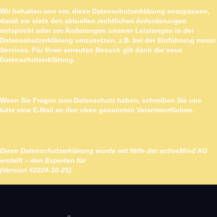
Wir behalten uns vor, diese Datenschutzerklärung anzupassen,
damit sie stets den aktuellen rechtlichen Anforderungen
entspricht oder um Änderungen unserer Leistungen in der
Datenschutzerklärung umzusetzen, z.B. bei der Einführung neuer
Services. Für Ihren erneuten Besuch gilt dann die neue
Datenschutzerklärung.
FRAGEN ZUM DATENSCHUTZ
Wenn Sie Fragen zum Datenschutz haben, schreiben Sie uns
bitte eine E-Mail an den oben genannten Verantwortlichen.
URHEBERRECHTLICHE HINWEISE
Diese Datenschutzerklärung wurde mit Hilfe der activeMind AG
erstellt – den Experten für
externe Datenschutzbeauftragte
(Version #2024-10-25).