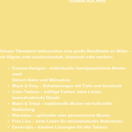
TERMIN BUCHEN
/ 02
SERVICES
BESUCH UNS – UND ERLEBE DEN UNTERSCHIED
TATTOO-STYLES
Unsere Tätowierer beherrschen eine große Bandbreite an Stilen –
ob filigran oder ausdrucksstark, klassisch oder modern:
Custom Designs
– individuelle, handgezeichnete Motive
nach
Deinen Ideen und Wünschen
Black & Grey
– Schattierungen mit Tiefe und Ausdruck
Color Tattoos
– kräftige Farben, klare Linien,
beeindruckende Details
Maori & Tribal
– traditionelle Muster mit kultureller
Bedeutung
Mandalas
– spirituelle oder geometrische Muster
Fine Line
– zarte Linien für minimalistische Statements
Cover-Ups
– kreative Lösungen für alte Tattoos