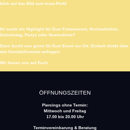
klick auf das Bild zum Insta-Profil
SPECIAL
Ihr sucht ein Highlight für Euer Firmenevent, Hochzeitsfeier,
Geburtstag, Partys oder Vereinsfeste?
Dann bucht uns gerne für Euer Event vor Ort. Einfach direkt über
das Kontaktformular anfragen.
Wir freuen uns auf Euch.
ÖFFNUNGSZEITEN
Piercings ohne Termin:
Mittwoch und Freitag
17.00 bis 20.00 Uhr
Terminvereinbarung & Beratung