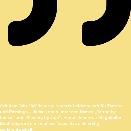
UNSER TATTOO- & PIERCING-STUDIO LIEGT
ZENTRAL IN RADOLFZELL – NUR 8
GEHMINUTEN VOM BAHNHOF ENTFERNT.
/ 01
ÜBER UNS
FAMILIENBETRIEB MIT HERZ
Seit dem Jahr 2000 leben wir unsere Leidenschaft für Tattoos
und Piercings – damals noch unter den Namen „Tattoo by
Locke“ und „Piercing by Jojo“. Heute stehen wir für geballte
Erfahrung und ein kreatives Team, das sich stetig
weiterentwickelt.